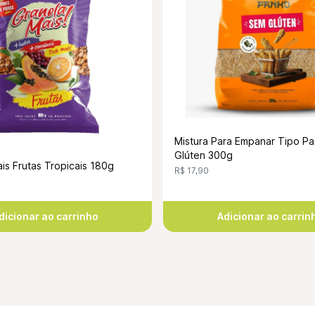
Mistura Para Empanar Tipo P
Glúten 300g
is Frutas Tropicais 180g
R$ 17,90
dicionar ao carrinho
Adicionar ao carrin