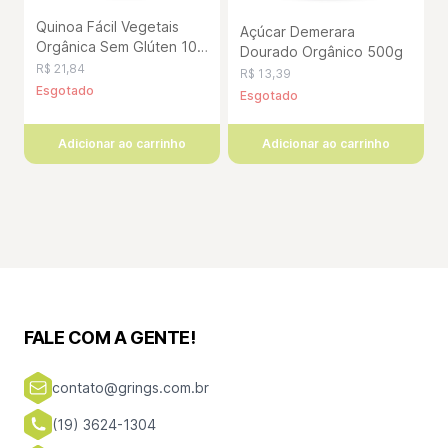
Quinoa Fácil Vegetais
Açúcar Demerara
Orgânica Sem Glúten 100
Dourado Orgânico 500g
Gramas
R$ 21,84
R$ 13,39
Esgotado
Esgotado
Adicionar ao carrinho
Adicionar ao carrinho
FALE COM A GENTE!
contato@grings.com.br
(19) 3624-1304