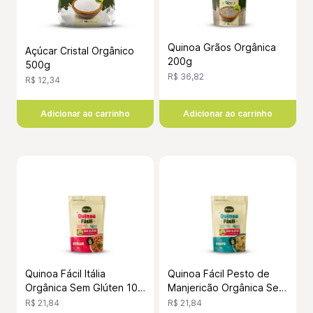
Quinoa Grãos Orgânica
Açúcar Cristal Orgânico
200g
500g
R$ 36,82
R$ 12,34
Adicionar ao carrinho
Adicionar ao carrinho
Quinoa Fácil Itália
Quinoa Fácil Pesto de
Orgânica Sem Glúten 100
Manjericão Orgânica Sem
Gramas
Glúten 100 Gramas
R$ 21,84
R$ 21,84