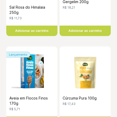
Gergelim 200g
Sal Rosa do Himalaia
R$ 18,21
250g
R$ 11,73
Adicionar ao carrinho
Adicionar ao carrinho
Lançamento
Aveia em Flocos Finos
Cúrcuma Pura 100g
170g
R$ 17,43
R$ 5,71