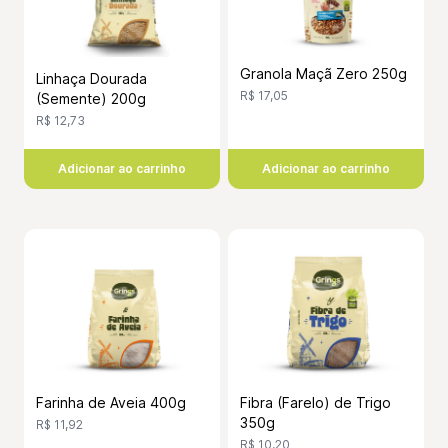
Granola Maçã Zero 250g
Linhaça Dourada
R$ 17,05
(Semente) 200g
R$ 12,73
Adicionar ao carrinho
Adicionar ao carrinho
Farinha de Aveia 400g
Fibra (Farelo) de Trigo
350g
R$ 11,92
R$ 10,20