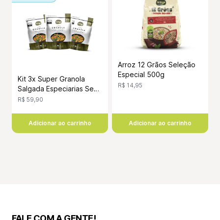
Arroz 12 Grãos Seleção
Especial 500g
Kit 3x Super Granola
R$ 14,95
Salgada Especiarias Sem
Glúten Vegana 200g
R$ 59,90
Adicionar ao carrinho
Adicionar ao carrinho
FALE COM A GENTE!