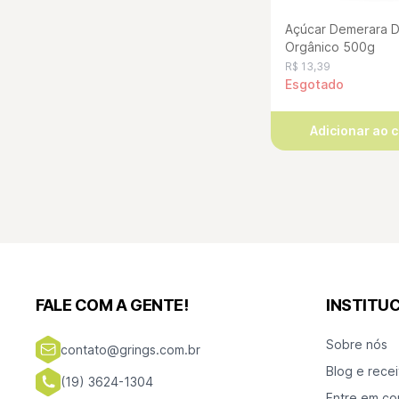
Açúcar Demerara 
Orgânico 500g
R$ 13,39
Esgotado
Adicionar ao 
FALE COM A GENTE!
INSTITU
Sobre nós
contato@grings.com.br
Blog e recei
(19) 3624-1304
Entre em co