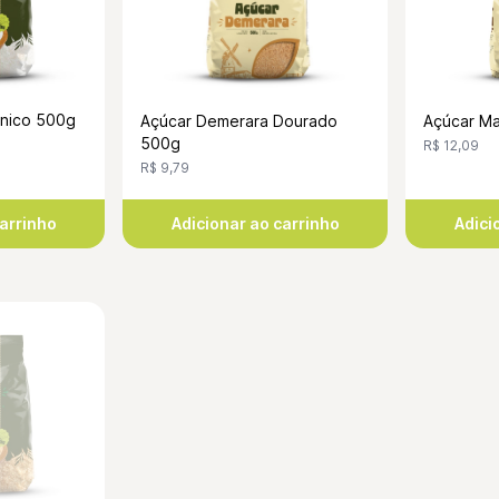
ânico 500g
Açúcar M
Açúcar Demerara Dourado
500g
R$ 12,09
R$ 9,79
carrinho
Adicionar ao carrinho
Adici