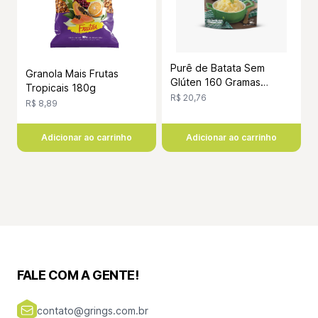
Purê de Batata Sem
Granola Mais Frutas
Glúten 160 Gramas
Tropicais 180g
Grings
R$ 20,76
R$ 8,89
Adicionar ao carrinho
Adicionar ao carrinho
FALE COM A GENTE!
contato@grings.com.br