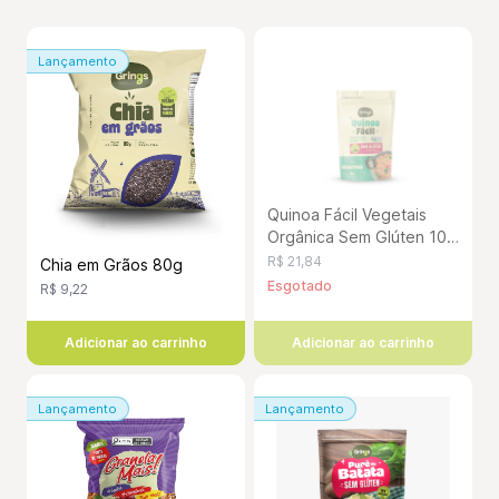
Lançamento
Quinoa Fácil Vegetais
Orgânica Sem Glúten 100
Gramas
R$ 21,84
Chia em Grãos 80g
Esgotado
R$ 9,22
Adicionar ao carrinho
Adicionar ao carrinho
Lançamento
Lançamento