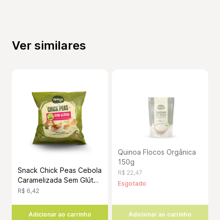
Ver similares
Quinoa Flocos Orgânica
150g
Snack Chick Peas Cebola
R$ 22,47
Caramelizada Sem Glúten
Esgotado
40 Gramas
R$ 6,42
Adicionar ao carrinho
Adicionar ao carrinho