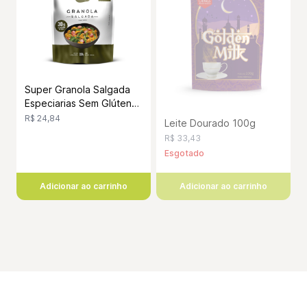
Super Granola Salgada
Especiarias Sem Glúten
200g
R$ 24,84
Leite Dourado 100g
R$ 33,43
Esgotado
Adicionar ao carrinho
Adicionar ao carrinho